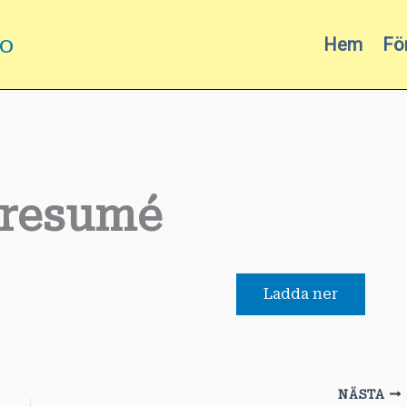
mo
Hem
Fö
 resumé
Ladda ner
NÄSTA