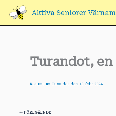
Hoppa
till
Aktiva Seniorer Värna
innehåll
Turandot, en
Resume-av-Turandot-den-18-febr-2024
FÖREGÅENDE