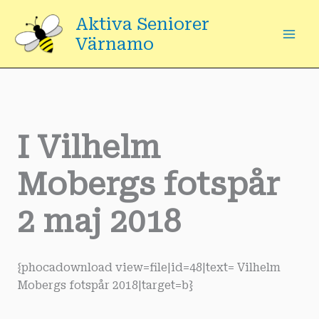
Hoppa
Aktiva Seniorer
till
Värnamo
innehåll
I Vilhelm
Mobergs fotspår
2 maj 2018
{phocadownload view=file|id=48|text= Vilhelm
Mobergs fotspår 2018|target=b}