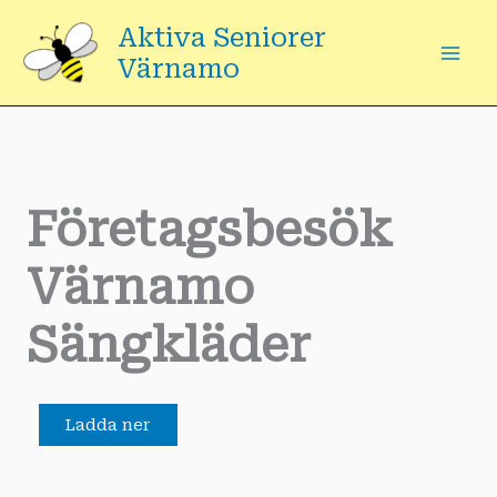
Hoppa
Aktiva Seniorer
till
Värnamo
innehåll
Företagsbesök
Värnamo
Sängkläder
Ladda ner