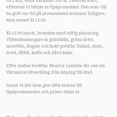
ca 2 km, tema Värnamo 100 år. Flexibel start,
eftersom vi börjar m tipspromenad. Den som vill
ha gott om tid på promenaden kommer tidigare,
men senast kl 12.00.
Kl 13.00 lunch, inomhus med luftig placering.
Viltwallenbergare m gräddsås, gröna ärter,
morötter, lingon och kokt potatis. Sallad, smör,
bröd, lättöl, kaffe och hård kaka.
Efter maten berättar Monica Lembke för oss om
Värnamos utveckling från köping till stad.
Innan vi kör hem ges rätta svaren till
tipspromenaden och priser delas ut.