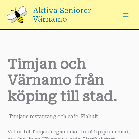
Hoppa
Aktiva Seniorer
till
Värnamo
innehåll
Timjan och
Värnamo från
köping till stad.
Timjans restaurang och café. Flahult.
Vi kör till Timjan i egna bilar. Först tipspromenad,