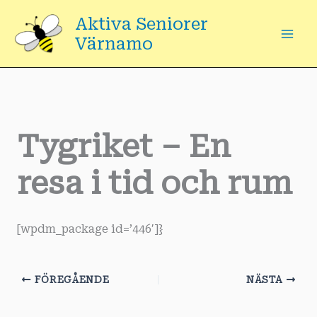
Hoppa
Aktiva Seniorer
till
Värnamo
innehåll
Tygriket – En
resa i tid och rum
[wpdm_package id=’446′]}
FÖREGÅENDE
NÄSTA