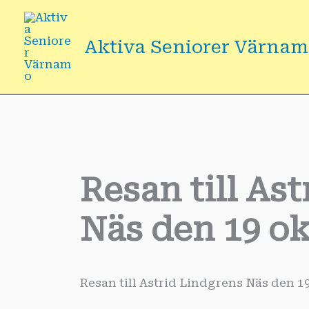
Hoppa
till
Aktiva Seniorer Värna
innehåll
Resan till As
Näs den 19 o
Resan till Astrid Lindgrens Näs den 1