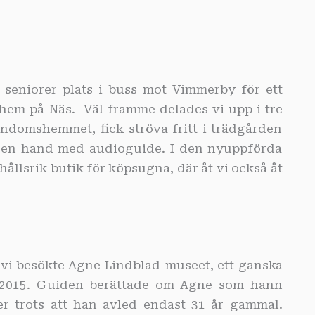
 seniorer plats i buss mot Vimmerby för ett
hem på Näs. Väl framme delades vi upp i tre
ndomshemmet, fick ströva fritt i trädgården
 egen hand med audioguide. I den nyuppförda
llsrik butik för köpsugna, där åt vi också åt
r vi besökte Agne Lindblad-museet, ett ganska
j 2015. Guiden berättade om Agne som hann
rer trots att han avled endast 31 år gammal.