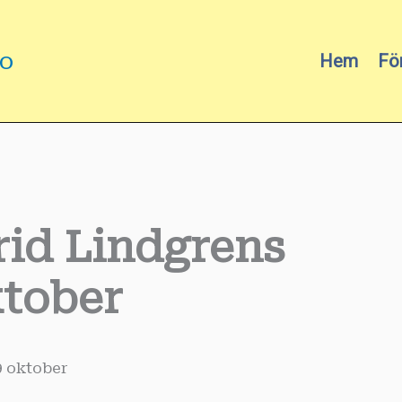
mo
Hem
Fö
trid Lindgrens
ktober
9 oktober