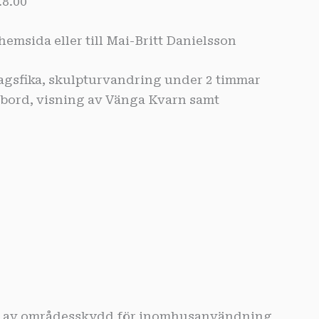
8.00
msida eller till Mai-Britt Danielsson
gsfika, skulpturvandring under 2 timmar
tbord, visning av Vänga Kvarn samt
tör av områdesskydd för inomhusanvändning