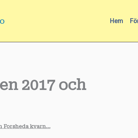
mo
Hem
Fö
en 2017 och
ch Forsheda kvarn…