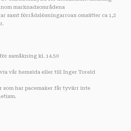
) inom marknadsområdena
r samt förrådslösningarroax omsätter ca 1,2
r.
r samåkning kl. 14.50
 vår hemsida eller till Inger Toreld
som har pacemaker får tyvärr inte
etism.