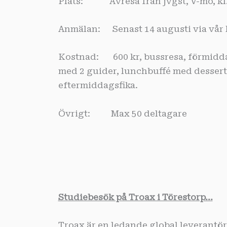
Plats: Avresa från jvgst, V-mo, kl.
Anmälan: Senast 14 augusti via vår he
Kostnad: 600 kr, bussresa, förmidda
med 2 guider, lunchbuffé med desser
eftermiddagsfika.
Övrigt: Max 50 deltagare
Studiebesök på Troax i Törestorp…
Troax är en ledande global leveran