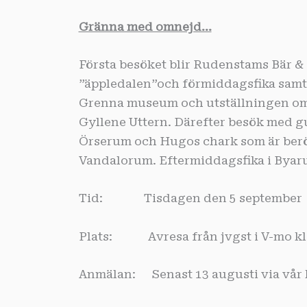
Gränna med omnejd…
Första besöket blir Rudenstams Bär & 
”äppledalen”och förmiddagsfika samt
Grenna museum och utställningen om
Gyllene Uttern. Därefter besök med gu
Örserum och Hugos chark som är beröm
Vandalorum. Eftermiddagsfika i Bya
Tid: Tisdagen den 5 september
Plats: Avresa från jvgst i V-mo kl.
Anmälan: Senast 13 augusti via vår 