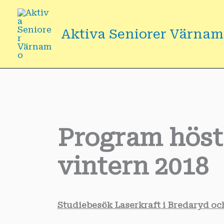
Hoppa
till
Aktiva Seniorer Värna
innehåll
Program höst
vintern 2018
Studiebesök Laserkraft i Bredaryd o