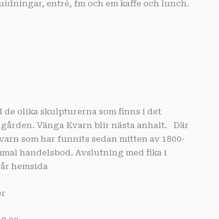
idningar, entré, fm och em kaffe och lunch.
 de olika skulpturerna som finns i det
agården. Vänga Kvarn blir nästa anhalt. Där
arn som har funnits sedan mitten av 1800-
ammal handelsbod. Avslutning med fika i
vår hemsida
r