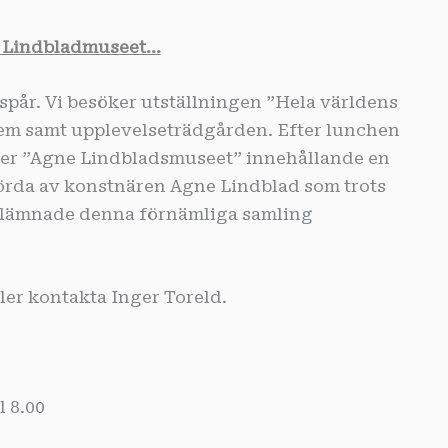
e Lindbladmuseet…
tspår. Vi besöker utställningen ”Hela världens
m samt upplevelseträdgården. Efter lunchen
söker ”Agne Lindbladsmuseet” innehållande en
förda av konstnären Agne Lindblad som trots
erlämnade denna förnämliga samling
ler kontakta Inger Toreld.
 8.00