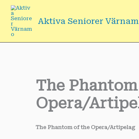
Hoppa
till
Aktiva Seniorer Värna
innehåll
The Phantom 
Opera/Artipe
The Phantom of the Opera/Artipelag