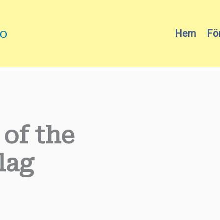
mo
Hem
Fö
of the
lag