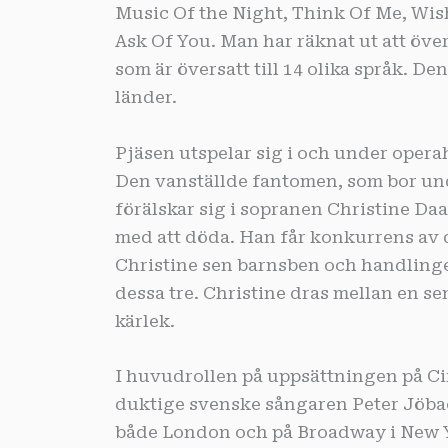
Music Of the Night, Think Of Me, Wi
Ask Of You. Man har räknat ut att öve
som är översatt till 14 olika språk. Den
länder.
Pjäsen utspelar sig i och under operah
Den vanställde fantomen, som bor und
förälskar sig i sopranen Christine Daaé
med att döda. Han får konkurrens av 
Christine sen barnsben och handlingen
dessa tre. Christine dras mellan en se
kärlek.
I huvudrollen på uppsättningen på Ci
duktige svenske sångaren Peter Jöbac
både London och på Broadway i New Y