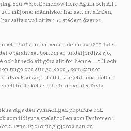
shing You Were, Somehow Here Again och All I
r 100 miljoner människor har sett musikalen,
 har satts upp i cirka 150 städer i över 25
uset i Paris under senare delen av 1800-talet.
er operahuset bortom en underjordisk sjö,
 och är redo att göra allt för henne — till och
den unge och stilige Raoul, som känner
 utvecklar sig till ett triangeldrama mellan
nsuell förälskelse och sin absolut största
rkus sågs den synnerligen populäre och
k som tidigare spelat rollen som Fantomen i
ork. I vanlig ordning gjorde han en