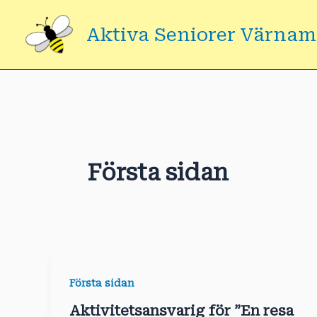
Hoppa
till
Aktiva Seniorer Värna
innehåll
Första sidan
Första sidan
Aktivitetsansvarig för ”En resa