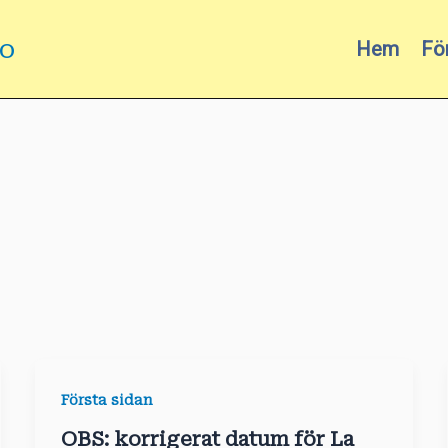
mo
Hem
Fö
Första sidan
OBS: korrigerat datum för La