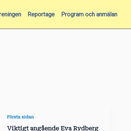
reningen
Reportage
Program och anmälan
Första sidan
Viktigt angående Eva Rydberg